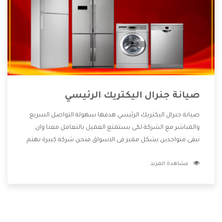
صيانة جنرال اليكتريك الرئيسي
صيانة جنرال اليكتريك الرئيسي هدفها سهولة التواصل السريع
والمباشر مع الشركة لكى يستمتع العميل بالتعامل معنا وان
نبقى متواجدين بشكل مميز فى الاسواق فنحن شركة كبيرة نهتم
بكل التفاصيل المهمة للعميل وان يستمتع بالخدمات التى تنفرد
مشاهدة المزيد
الشركة بها والتى تكون منها خدمة الصيانة التى تكون من أهم
الخدمات التى يرغب بها العميل لأنها تحافظ على كفاءة المنتج
كما أن شركة جنرال اليكتريك تقدم لنا جميع الأجهزة التى نبحث
عنها وأقوى الأسعار التى تكون مناسبة لكثير من العملاء