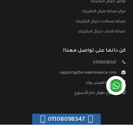
توكيل جنرال اليكتريك
مركز صيانة جنرال اليكتريك
صيانة غسالات جنرال اليكتريك
صيانة ثلاجات جنرال اليكتريك
كن دائما على تواصل معنا!
01108098347
support@the-maintenance.com
صفحة الفيس بوك
مفتوح طوال ايام الأسبوع
01108098347