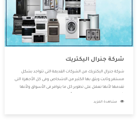
شركة جنرال اليكتريك
شركة جنرال اليكتريك من الشركات القديمة التى تتواجد بشكل
مستمر وثابت ويثق بها الكثير من الاشخاص وفى كل الأجهزة التى
تقدمها لأنها تعمل على تطوير كل ما يتوافر فى الأسواق ولأنها
شركة معروفة تهتم جدا بتوفير أفضل خدمات ما بعد البيع مع
مشاهدة المزيد
المنتجات وتقدم للعملاء أقوى العروض والخصومات التى تسهل
على المستهلك الاستمتاع بشراء جميع ما نقدمه لكم معنا هتجد
كل ما هو جديد وأفضل