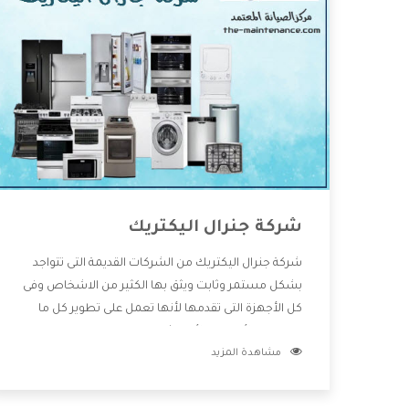
شركة جنرال اليكتريك
شركة جنرال اليكتريك من الشركات القديمة التى تتواجد
بشكل مستمر وثابت ويثق بها الكثير من الاشخاص وفى
كل الأجهزة التى تقدمها لأنها تعمل على تطوير كل ما
يتوافر فى الأسواق ولأنها شركة معروفة تهتم جدا بتوفير
مشاهدة المزيد
أفضل خدمات ما بعد البيع مع المنتجات وتقدم للعملاء
أقوى العروض والخصومات التى تسهل على المستهلك
الاستمتاع بشراء جميع ما نقدمه لكم معنا هتجد كل ما