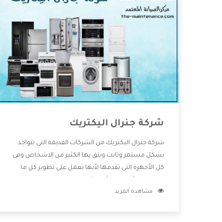
شركة جنرال اليكتريك
شركة جنرال اليكتريك من الشركات القديمة التى تتواجد
بشكل مستمر وثابت ويثق بها الكثير من الاشخاص وفى
كل الأجهزة التى تقدمها لأنها تعمل على تطوير كل ما
يتوافر فى الأسواق ولأنها شركة معروفة تهتم جدا بتوفير
مشاهدة المزيد
أفضل خدمات ما بعد البيع مع المنتجات وتقدم للعملاء
أقوى العروض والخصومات التى تسهل على المستهلك
الاستمتاع بشراء جميع ما نقدمه لكم معنا هتجد كل ما