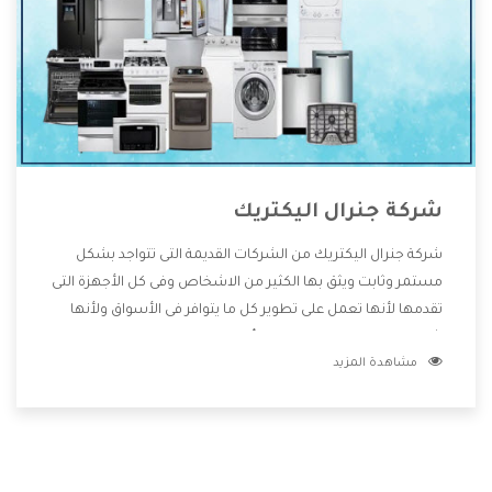
شركة جنرال اليكتريك
شركة جنرال اليكتريك من الشركات القديمة التى تتواجد بشكل
مستمر وثابت ويثق بها الكثير من الاشخاص وفى كل الأجهزة التى
تقدمها لأنها تعمل على تطوير كل ما يتوافر فى الأسواق ولأنها
شركة معروفة تهتم جدا بتوفير أفضل خدمات ما بعد البيع مع
مشاهدة المزيد
المنتجات وتقدم للعملاء أقوى العروض والخصومات التى تسهل
على المستهلك الاستمتاع بشراء جميع ما نقدمه لكم معنا هتجد
كل ما هو جديد وأفضل