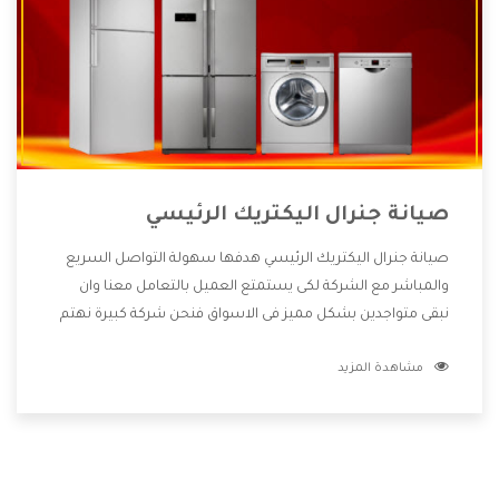
صيانة جنرال اليكتريك الرئيسي
صيانة جنرال اليكتريك الرئيسي هدفها سهولة التواصل السريع
والمباشر مع الشركة لكى يستمتع العميل بالتعامل معنا وان
نبقى متواجدين بشكل مميز فى الاسواق فنحن شركة كبيرة نهتم
بكل التفاصيل المهمة للعميل وان يستمتع بالخدمات التى تنفرد
مشاهدة المزيد
الشركة بها والتى تكون منها خدمة الصيانة التى تكون من أهم
الخدمات التى يرغب بها العميل لأنها تحافظ على كفاءة المنتج
كما أن شركة جنرال اليكتريك تقدم لنا جميع الأجهزة التى نبحث
عنها وأقوى الأسعار التى تكون مناسبة لكثير من العملاء