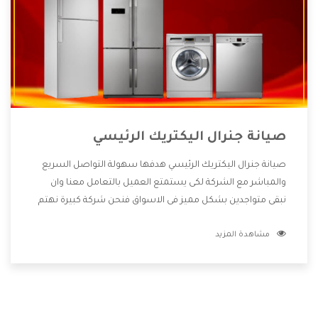
صيانة جنرال اليكتريك الرئيسي
صيانة جنرال اليكتريك الرئيسي هدفها سهولة التواصل السريع
والمباشر مع الشركة لكى يستمتع العميل بالتعامل معنا وان
نبقى متواجدين بشكل مميز فى الاسواق فنحن شركة كبيرة نهتم
بكل التفاصيل المهمة للعميل وان يستمتع بالخدمات التى تنفرد
مشاهدة المزيد
الشركة بها والتى تكون منها خدمة الصيانة التى تكون من أهم
الخدمات التى يرغب بها العميل لأنها تحافظ على كفاءة المنتج
كما أن شركة جنرال اليكتريك تقدم لنا جميع الأجهزة التى نبحث
عنها وأقوى الأسعار التى تكون مناسبة لكثير من العملاء