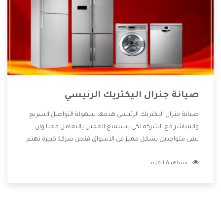
صيانة جنرال اليكتريك الرئيسي
صيانة جنرال اليكتريك الرئيسي هدفها سهولة التواصل السريع
والمباشر مع الشركة لكى يستمتع العميل بالتعامل معنا وان
نبقى متواجدين بشكل مميز فى الاسواق فنحن شركة كبيرة نهتم
بكل التفاصيل المهمة للعميل وان يستمتع بالخدمات التى تنفرد
مشاهدة المزيد
الشركة بها والتى تكون منها خدمة الصيانة التى تكون من أهم
الخدمات التى يرغب بها العميل لأنها تحافظ على كفاءة المنتج
كما أن شركة جنرال اليكتريك تقدم لنا جميع الأجهزة التى نبحث
عنها وأقوى الأسعار التى تكون مناسبة لكثير من العملاء