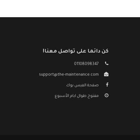
كن دائما على تواصل معنا!
01108098347
support@the-maintenance.com
صفحة الفيس بوك
مفتوح طوال ايام الأسبوع