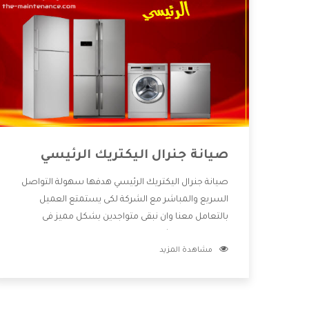
صيانة جنرال اليكتريك الرئيسي
صيانة جنرال اليكتريك الرئيسي هدفها سهولة التواصل
السريع والمباشر مع الشركة لكى يستمتع العميل
بالتعامل معنا وان نبقى متواجدين بشكل مميز فى
الاسواق فنحن شركة كبيرة نهتم بكل التفاصيل المهمة
مشاهدة المزيد
للعميل وان يستمتع بالخدمات التى تنفرد الشركة بها
والتى تكون منها خدمة الصيانة التى تكون من أهم
الخدمات التى يرغب بها العميل لأنها تحافظ على كفاءة
المنتج كما أن شركة جنرال اليكتريك تقدم لنا جميع