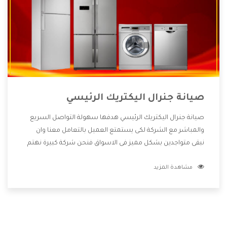
صيانة جنرال اليكتريك الرئيسي
صيانة جنرال اليكتريك الرئيسي هدفها سهولة التواصل السريع
والمباشر مع الشركة لكى يستمتع العميل بالتعامل معنا وان
نبقى متواجدين بشكل مميز فى الاسواق فنحن شركة كبيرة نهتم
بكل التفاصيل المهمة للعميل وان يستمتع بالخدمات التى تنفرد
مشاهدة المزيد
الشركة بها والتى تكون منها خدمة الصيانة التى تكون من أهم
الخدمات التى يرغب بها العميل لأنها تحافظ على كفاءة المنتج
كما أن شركة جنرال اليكتريك تقدم لنا جميع الأجهزة التى نبحث
عنها وأقوى الأسعار التى تكون مناسبة لكثير من العملاء