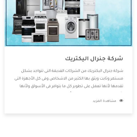
شركة جنرال اليكتريك
شركة جنرال اليكتريك من الشركات القديمة التى تتواجد بشكل
مستمر وثابت ويثق بها الكثير من الاشخاص وفى كل الأجهزة التى
تقدمها لأنها تعمل على تطوير كل ما يتوافر فى الأسواق ولأنها
شركة معروفة تهتم جدا بتوفير أفضل خدمات ما بعد البيع مع
مشاهدة المزيد
المنتجات وتقدم للعملاء أقوى العروض والخصومات التى تسهل
على المستهلك الاستمتاع بشراء جميع ما نقدمه لكم معنا هتجد
كل ما هو جديد وأفضل