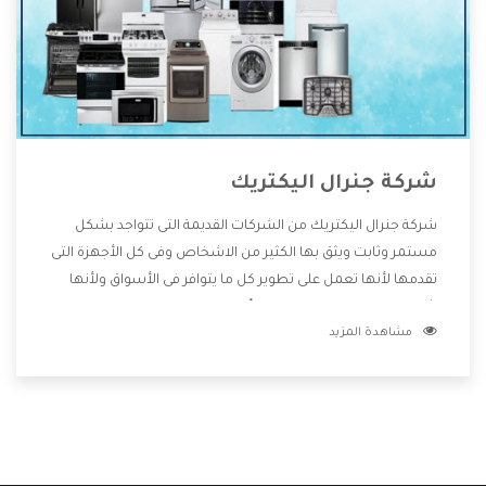
شركة جنرال اليكتريك
شركة جنرال اليكتريك من الشركات القديمة التى تتواجد بشكل
مستمر وثابت ويثق بها الكثير من الاشخاص وفى كل الأجهزة التى
تقدمها لأنها تعمل على تطوير كل ما يتوافر فى الأسواق ولأنها
شركة معروفة تهتم جدا بتوفير أفضل خدمات ما بعد البيع مع
مشاهدة المزيد
المنتجات وتقدم للعملاء أقوى العروض والخصومات التى تسهل
على المستهلك الاستمتاع بشراء جميع ما نقدمه لكم معنا هتجد
كل ما هو جديد وأفضل