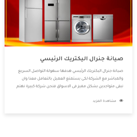
صيانة جنرال اليكتريك الرئيسي
صيانة جنرال اليكتريك الرئيسي هدفها سهولة التواصل السريع
والمباشر مع الشركة لكى يستمتع العميل بالتعامل معنا وان
نبقى متواجدين بشكل مميز فى الاسواق فنحن شركة كبيرة نهتم
بكل التفاصيل المهمة للعميل وان يستمتع بالخدمات التى تنفرد
مشاهدة المزيد
الشركة بها والتى تكون منها خدمة الصيانة التى تكون من أهم
الخدمات التى يرغب بها العميل لأنها تحافظ على كفاءة المنتج
كما أن شركة جنرال اليكتريك تقدم لنا جميع الأجهزة التى نبحث
عنها وأقوى الأسعار التى تكون مناسبة لكثير من العملاء