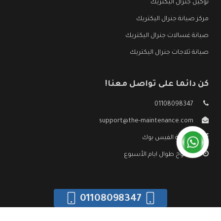
توكيل جنرال اليكتريك
مركز صيانة جنرال اليكتريك
صيانة غسالات جنرال اليكتريك
صيانة ثلاجات جنرال اليكتريك
كن دائما على تواصل معنا!
01108098347
support@the-maintenance.com
صفحة الفيس بوك
مفتوح طوال ايام الأسبوع
01108098347