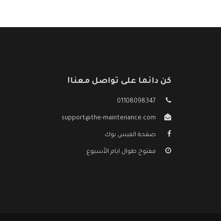
كن دائما على تواصل معنا!
01108098347
support@the-maintenance.com
صفحة الفيس بوك
مفتوح طوال ايام الأسبوع