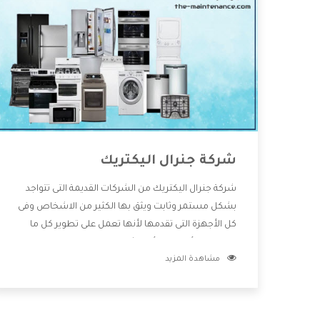
شركة جنرال اليكتريك
شركة جنرال اليكتريك من الشركات القديمة التى تتواجد
بشكل مستمر وثابت ويثق بها الكثير من الاشخاص وفى
كل الأجهزة التى تقدمها لأنها تعمل على تطوير كل ما
يتوافر فى الأسواق ولأنها شركة معروفة تهتم جدا بتوفير
مشاهدة المزيد
أفضل خدمات ما بعد البيع مع المنتجات وتقدم للعملاء
أقوى العروض والخصومات التى تسهل على المستهلك
الاستمتاع بشراء جميع ما نقدمه لكم معنا هتجد كل ما
هو جديد وأفضل