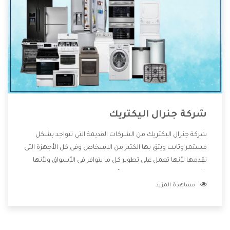
شركة جنرال اليكتريك
شركة جنرال اليكتريك من الشركات القديمة التى تتواجد بشكل
مستمر وثابت ويثق بها الكثير من الاشخاص وفى كل الأجهزة التى
تقدمها لأنها تعمل على تطوير كل ما يتوافر فى الأسواق ولأنها
شركة معروفة تهتم جدا بتوفير أفضل خدمات ما بعد البيع مع
مشاهدة المزيد
المنتجات وتقدم للعملاء أقوى العروض والخصومات التى تسهل
على المستهلك الاستمتاع بشراء جميع ما نقدمه لكم معنا هتجد
كل ما هو جديد وأفضل