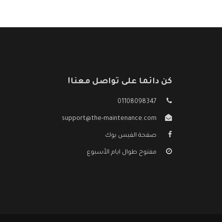
كن دائما على تواصل معنا!
01108098347
support@the-maintenance.com
صفحة الفيس بوك
مفتوح طوال ايام الأسبوع