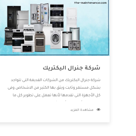
شركة جنرال اليكتريك
شركة جنرال اليكتريك من الشركات القديمة التى تتواجد
بشكل مستمر وثابت ويثق بها الكثير من الاشخاص وفى
كل الأجهزة التى تقدمها لأنها تعمل على تطوير كل ما
يتوافر فى الأسواق ولأنها شركة معروفة تهتم جدا بتوفير
مشاهدة المزيد
أفضل خدمات ما بعد البيع مع المنتجات وتقدم للعملاء
أقوى العروض والخصومات التى تسهل على المستهلك
الاستمتاع بشراء جميع ما نقدمه لكم معنا هتجد كل ما
هو جديد وأفضل