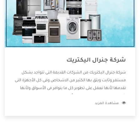
شركة جنرال اليكتريك
شركة جنرال اليكتريك من الشركات القديمة التى تتواجد بشكل
مستمر وثابت ويثق بها الكثير من الاشخاص وفى كل الأجهزة التى
تقدمها لأنها تعمل على تطوير كل ما يتوافر فى الأسواق ولأنها
شركة معروفة تهتم جدا بتوفير أفضل خدمات ما بعد البيع مع
مشاهدة المزيد
المنتجات وتقدم للعملاء أقوى العروض والخصومات التى تسهل
على المستهلك الاستمتاع بشراء جميع ما نقدمه لكم معنا هتجد
كل ما هو جديد وأفضل