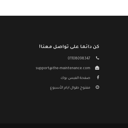
كن دائما على تواصل معنا!
01108098347
support@the-maintenance.com
صفحة الفيس بوك
مفتوح طوال ايام الأسبوع