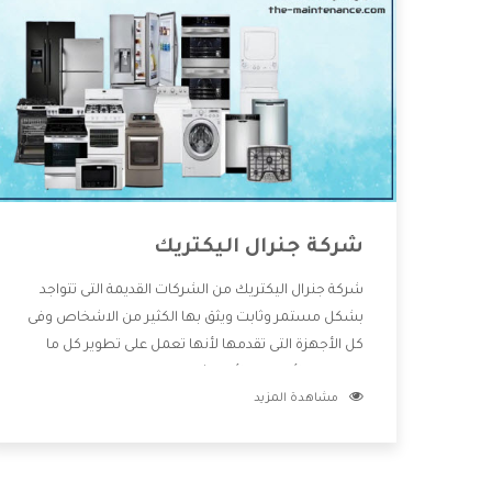
شركة جنرال اليكتريك
شركة جنرال اليكتريك من الشركات القديمة التى تتواجد
بشكل مستمر وثابت ويثق بها الكثير من الاشخاص وفى
كل الأجهزة التى تقدمها لأنها تعمل على تطوير كل ما
يتوافر فى الأسواق ولأنها شركة معروفة تهتم جدا بتوفير
مشاهدة المزيد
أفضل خدمات ما بعد البيع مع المنتجات وتقدم للعملاء
أقوى العروض والخصومات التى تسهل على المستهلك
الاستمتاع بشراء جميع ما نقدمه لكم معنا هتجد كل ما
هو جديد وأفضل