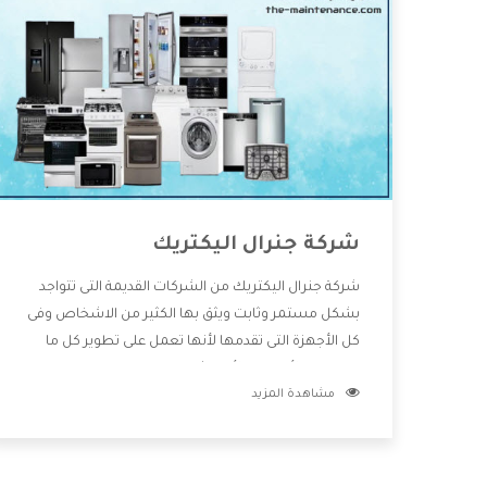
شركة جنرال اليكتريك
شركة جنرال اليكتريك من الشركات القديمة التى تتواجد
بشكل مستمر وثابت ويثق بها الكثير من الاشخاص وفى
كل الأجهزة التى تقدمها لأنها تعمل على تطوير كل ما
يتوافر فى الأسواق ولأنها شركة معروفة تهتم جدا بتوفير
مشاهدة المزيد
أفضل خدمات ما بعد البيع مع المنتجات وتقدم للعملاء
أقوى العروض والخصومات التى تسهل على المستهلك
الاستمتاع بشراء جميع ما نقدمه لكم معنا هتجد كل ما
هو جديد وأفضل