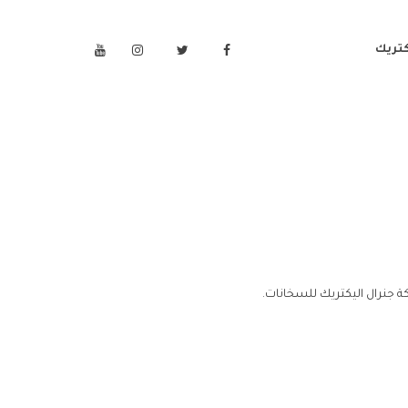
كتريك
 جنرال اليكتريك للسخانات.