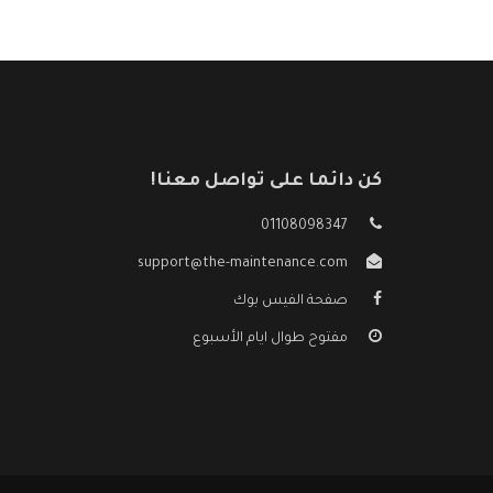
كن دائما على تواصل معنا!
01108098347
support@the-maintenance.com
صفحة الفيس بوك
مفتوح طوال ايام الأسبوع