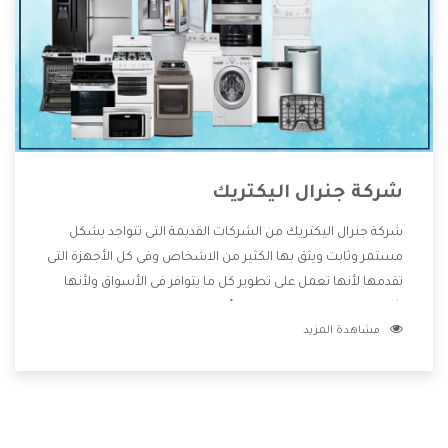
شركة جنرال اليكتريك
شركة جنرال اليكتريك من الشركات القديمة التى تتواجد بشكل
مستمر وثابت ويثق بها الكثير من الاشخاص وفى كل الأجهزة التى
تقدمها لأنها تعمل على تطوير كل ما يتوافر فى الأسواق ولأنها
شركة معروفة تهتم جدا بتوفير أفضل خدمات ما بعد البيع مع
مشاهدة المزيد
المنتجات وتقدم للعملاء أقوى العروض والخصومات التى تسهل
على المستهلك الاستمتاع بشراء جميع ما نقدمه لكم معنا هتجد
كل ما هو جديد وأفضل