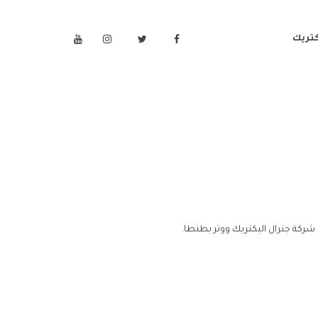
كتريك
شركة جنرال اليكتريك ووتر بطنطا.