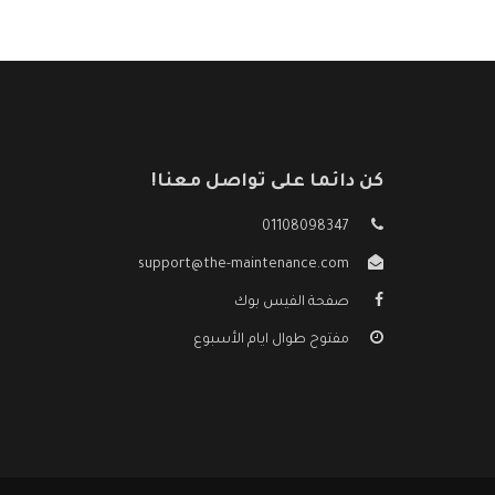
كن دائما على تواصل معنا!
01108098347
support@the-maintenance.com
صفحة الفيس بوك
مفتوح طوال ايام الأسبوع