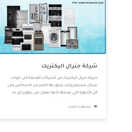
شركة جنرال اليكتريك
شركة جنرال اليكتريك من الشركات القديمة التى تتواجد
بشكل مستمر وثابت ويثق بها الكثير من الاشخاص وفى
كل الأجهزة التى تقدمها لأنها تعمل على تطوير كل ما
يتوافر فى الأسواق ولأنها شركة معروفة تهتم جدا بتوفير
مشاهدة المزيد
أفضل خدمات ما بعد البيع مع المنتجات وتقدم للعملاء
أقوى العروض والخصومات التى تسهل على المستهلك
الاستمتاع بشراء جميع ما نقدمه لكم معنا هتجد كل ما
هو جديد وأفضل