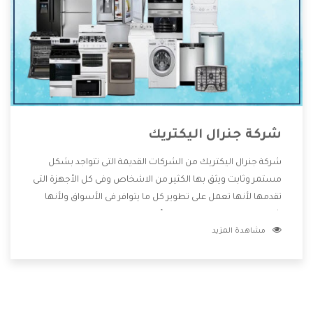
شركة جنرال اليكتريك
شركة جنرال اليكتريك من الشركات القديمة التى تتواجد بشكل
مستمر وثابت ويثق بها الكثير من الاشخاص وفى كل الأجهزة التى
تقدمها لأنها تعمل على تطوير كل ما يتوافر فى الأسواق ولأنها
شركة معروفة تهتم جدا بتوفير أفضل خدمات ما بعد البيع مع
مشاهدة المزيد
المنتجات وتقدم للعملاء أقوى العروض والخصومات التى تسهل
على المستهلك الاستمتاع بشراء جميع ما نقدمه لكم معنا هتجد
كل ما هو جديد وأفضل