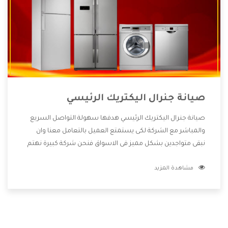
صيانة جنرال اليكتريك الرئيسي
صيانة جنرال اليكتريك الرئيسي هدفها سهولة التواصل السريع
والمباشر مع الشركة لكى يستمتع العميل بالتعامل معنا وان
نبقى متواجدين بشكل مميز فى الاسواق فنحن شركة كبيرة نهتم
بكل التفاصيل المهمة للعميل وان يستمتع بالخدمات التى تنفرد
مشاهدة المزيد
الشركة بها والتى تكون منها خدمة الصيانة التى تكون من أهم
الخدمات التى يرغب بها العميل لأنها تحافظ على كفاءة المنتج
كما أن شركة جنرال اليكتريك تقدم لنا جميع الأجهزة التى نبحث
عنها وأقوى الأسعار التى تكون مناسبة لكثير من العملاء