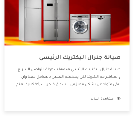
صيانة جنرال اليكتريك الرئيسي
صيانة جنرال اليكتريك الرئيسي هدفها سهولة التواصل السريع
والمباشر مع الشركة لكى يستمتع العميل بالتعامل معنا وان
نبقى متواجدين بشكل مميز فى الاسواق فنحن شركة كبيرة نهتم
بكل التفاصيل المهمة للعميل وان يستمتع بالخدمات التى تنفرد
مشاهدة المزيد
الشركة بها والتى تكون منها خدمة الصيانة التى تكون من أهم
الخدمات التى يرغب بها العميل لأنها تحافظ على كفاءة المنتج
كما أن شركة جنرال اليكتريك تقدم لنا جميع الأجهزة التى نبحث
عنها وأقوى الأسعار التى تكون مناسبة لكثير من العملاء