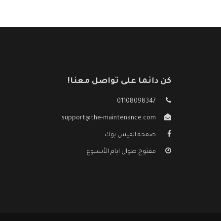
كن دائما على تواصل معنا!
01108098347
support@the-maintenance.com
صفحة الفيس بوك
مفتوح طوال ايام الأسبوع