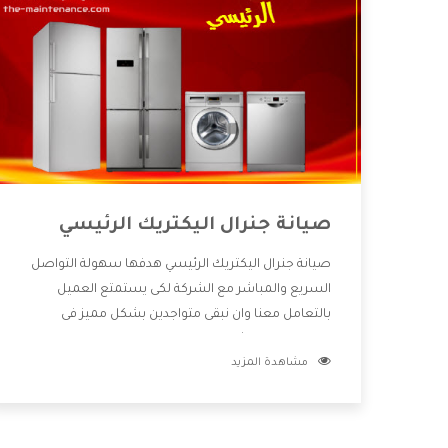
صيانة جنرال اليكتريك الرئيسي
صيانة جنرال اليكتريك الرئيسي هدفها سهولة التواصل
السريع والمباشر مع الشركة لكى يستمتع العميل
بالتعامل معنا وان نبقى متواجدين بشكل مميز فى
الاسواق فنحن شركة كبيرة نهتم بكل التفاصيل المهمة
مشاهدة المزيد
للعميل وان يستمتع بالخدمات التى تنفرد الشركة بها
والتى تكون منها خدمة الصيانة التى تكون من أهم
الخدمات التى يرغب بها العميل لأنها تحافظ على كفاءة
المنتج كما أن شركة جنرال اليكتريك تقدم لنا جميع