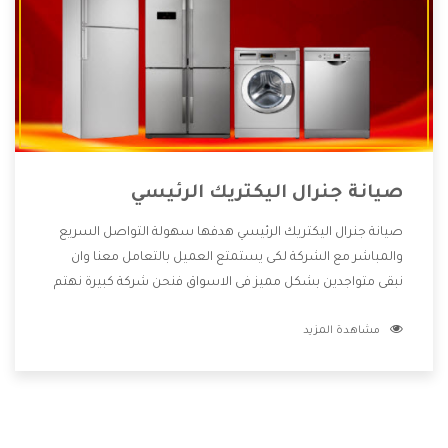
صيانة جنرال اليكتريك الرئيسي
صيانة جنرال اليكتريك الرئيسي هدفها سهولة التواصل السريع
والمباشر مع الشركة لكى يستمتع العميل بالتعامل معنا وان
نبقى متواجدين بشكل مميز فى الاسواق فنحن شركة كبيرة نهتم
بكل التفاصيل المهمة للعميل وان يستمتع بالخدمات التى تنفرد
مشاهدة المزيد
الشركة بها والتى تكون منها خدمة الصيانة التى تكون من أهم
الخدمات التى يرغب بها العميل لأنها تحافظ على كفاءة المنتج
كما أن شركة جنرال اليكتريك تقدم لنا جميع الأجهزة التى نبحث
عنها وأقوى الأسعار التى تكون مناسبة لكثير من العملاء