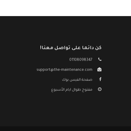
كن دائما على تواصل معنا!
01108098347
support@the-maintenance.com
صفحة الفيس بوك
مفتوح طوال ايام الأسبوع