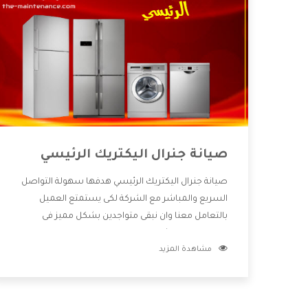
صيانة جنرال اليكتريك الرئيسي
صيانة جنرال اليكتريك الرئيسي هدفها سهولة التواصل
السريع والمباشر مع الشركة لكى يستمتع العميل
بالتعامل معنا وان نبقى متواجدين بشكل مميز فى
الاسواق فنحن شركة كبيرة نهتم بكل التفاصيل المهمة
مشاهدة المزيد
للعميل وان يستمتع بالخدمات التى تنفرد الشركة بها
والتى تكون منها خدمة الصيانة التى تكون من أهم
الخدمات التى يرغب بها العميل لأنها تحافظ على كفاءة
المنتج كما أن شركة جنرال اليكتريك تقدم لنا جميع