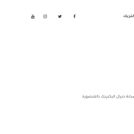
كتريك
انة جنرال اليكتريك بالمنصورة.