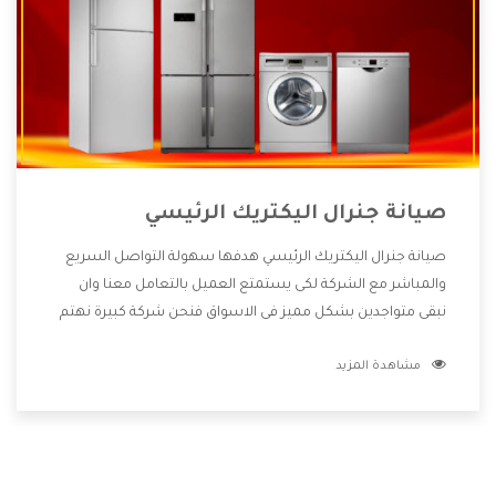
صيانة جنرال اليكتريك الرئيسي
صيانة جنرال اليكتريك الرئيسي هدفها سهولة التواصل السريع
والمباشر مع الشركة لكى يستمتع العميل بالتعامل معنا وان
نبقى متواجدين بشكل مميز فى الاسواق فنحن شركة كبيرة نهتم
بكل التفاصيل المهمة للعميل وان يستمتع بالخدمات التى تنفرد
مشاهدة المزيد
الشركة بها والتى تكون منها خدمة الصيانة التى تكون من أهم
الخدمات التى يرغب بها العميل لأنها تحافظ على كفاءة المنتج
كما أن شركة جنرال اليكتريك تقدم لنا جميع الأجهزة التى نبحث
عنها وأقوى الأسعار التى تكون مناسبة لكثير من العملاء