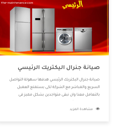
صيانة جنرال اليكتريك الرئيسي
صيانة جنرال اليكتريك الرئيسي هدفها سهولة التواصل
السريع والمباشر مع الشركة لكى يستمتع العميل
بالتعامل معنا وان نبقى متواجدين بشكل مميز فى
الاسواق فنحن شركة كبيرة نهتم بكل التفاصيل المهمة
مشاهدة المزيد
للعميل وان يستمتع بالخدمات التى تنفرد الشركة بها
والتى تكون منها خدمة الصيانة التى تكون من أهم
الخدمات التى يرغب بها العميل لأنها تحافظ على كفاءة
المنتج كما أن شركة جنرال اليكتريك تقدم لنا جميع