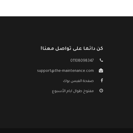
كن دائما على تواصل معنا!
01108098347
support@the-maintenance.com
صفحة الفيس بوك
مفتوح طوال ايام الأسبوع