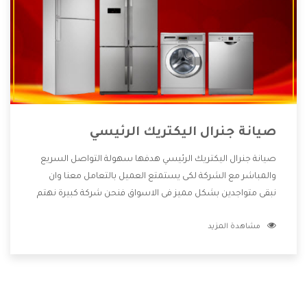
صيانة جنرال اليكتريك الرئيسي
صيانة جنرال اليكتريك الرئيسي هدفها سهولة التواصل السريع
والمباشر مع الشركة لكى يستمتع العميل بالتعامل معنا وان
نبقى متواجدين بشكل مميز فى الاسواق فنحن شركة كبيرة نهتم
بكل التفاصيل المهمة للعميل وان يستمتع بالخدمات التى تنفرد
مشاهدة المزيد
الشركة بها والتى تكون منها خدمة الصيانة التى تكون من أهم
الخدمات التى يرغب بها العميل لأنها تحافظ على كفاءة المنتج
كما أن شركة جنرال اليكتريك تقدم لنا جميع الأجهزة التى نبحث
عنها وأقوى الأسعار التى تكون مناسبة لكثير من العملاء