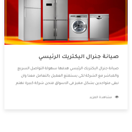
صيانة جنرال اليكتريك الرئيسي
صيانة جنرال اليكتريك الرئيسي هدفها سهولة التواصل السريع
والمباشر مع الشركة لكى يستمتع العميل بالتعامل معنا وان
نبقى متواجدين بشكل مميز فى الاسواق فنحن شركة كبيرة نهتم
بكل التفاصيل المهمة للعميل وان يستمتع بالخدمات التى تنفرد
مشاهدة المزيد
الشركة بها والتى تكون منها خدمة الصيانة التى تكون من أهم
الخدمات التى يرغب بها العميل لأنها تحافظ على كفاءة المنتج
كما أن شركة جنرال اليكتريك تقدم لنا جميع الأجهزة التى نبحث
عنها وأقوى الأسعار التى تكون مناسبة لكثير من العملاء