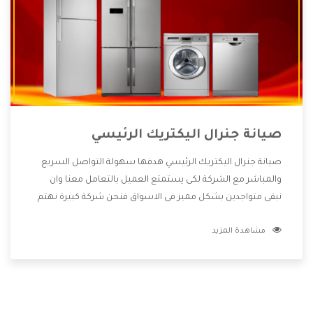
صيانة جنرال اليكتريك الرئيسي
صيانة جنرال اليكتريك الرئيسي هدفها سهولة التواصل السريع
والمباشر مع الشركة لكى يستمتع العميل بالتعامل معنا وان
نبقى متواجدين بشكل مميز فى الاسواق فنحن شركة كبيرة نهتم
بكل التفاصيل المهمة للعميل وان يستمتع بالخدمات التى تنفرد
مشاهدة المزيد
الشركة بها والتى تكون منها خدمة الصيانة التى تكون من أهم
الخدمات التى يرغب بها العميل لأنها تحافظ على كفاءة المنتج
كما أن شركة جنرال اليكتريك تقدم لنا جميع الأجهزة التى نبحث
عنها وأقوى الأسعار التى تكون مناسبة لكثير من العملاء