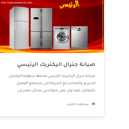
صيانة جنرال اليكتريك الرئيسي
صيانة جنرال اليكتريك الرئيسي هدفها سهولة التواصل
السريع والمباشر مع الشركة لكى يستمتع العميل
بالتعامل معنا وان نبقى متواجدين بشكل مميز فى
الاسواق فنحن شركة كبيرة نهتم بكل التفاصيل المهمة
مشاهدة المزيد
للعميل وان يستمتع بالخدمات التى تنفرد الشركة بها
والتى تكون منها خدمة الصيانة التى تكون من أهم
الخدمات التى يرغب بها العميل لأنها تحافظ على كفاءة
المنتج كما أن شركة جنرال اليكتريك تقدم لنا جميع