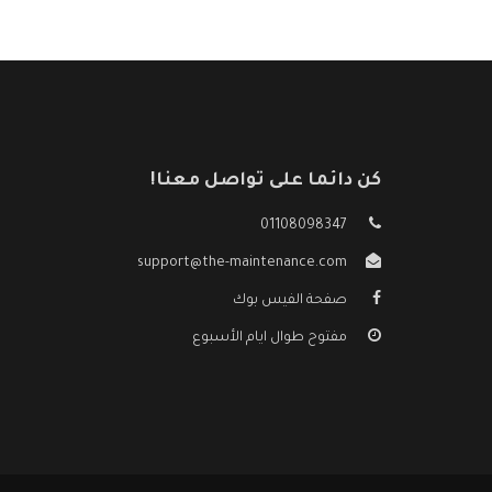
كن دائما على تواصل معنا!
01108098347
support@the-maintenance.com
صفحة الفيس بوك
مفتوح طوال ايام الأسبوع