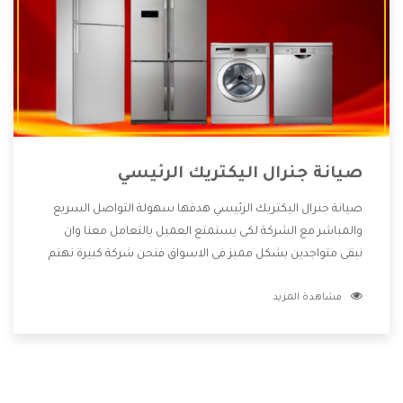
صيانة جنرال اليكتريك الرئيسي
صيانة جنرال اليكتريك الرئيسي هدفها سهولة التواصل السريع
والمباشر مع الشركة لكى يستمتع العميل بالتعامل معنا وان
نبقى متواجدين بشكل مميز فى الاسواق فنحن شركة كبيرة نهتم
بكل التفاصيل المهمة للعميل وان يستمتع بالخدمات التى تنفرد
مشاهدة المزيد
الشركة بها والتى تكون منها خدمة الصيانة التى تكون من أهم
الخدمات التى يرغب بها العميل لأنها تحافظ على كفاءة المنتج
كما أن شركة جنرال اليكتريك تقدم لنا جميع الأجهزة التى نبحث
عنها وأقوى الأسعار التى تكون مناسبة لكثير من العملاء