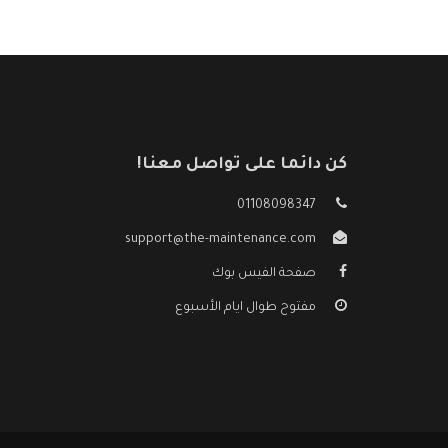
كن دائما على تواصل معنا!
01108098347
support@the-maintenance.com
صفحة الفيس بوك
مفتوح طوال ايام الأسبوع