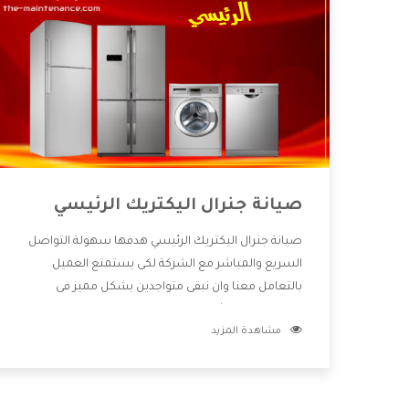
صيانة جنرال اليكتريك الرئيسي
صيانة جنرال اليكتريك الرئيسي هدفها سهولة التواصل
السريع والمباشر مع الشركة لكى يستمتع العميل
بالتعامل معنا وان نبقى متواجدين بشكل مميز فى
الاسواق فنحن شركة كبيرة نهتم بكل التفاصيل المهمة
مشاهدة المزيد
للعميل وان يستمتع بالخدمات التى تنفرد الشركة بها
والتى تكون منها خدمة الصيانة التى تكون من أهم
الخدمات التى يرغب بها العميل لأنها تحافظ على كفاءة
المنتج كما أن شركة جنرال اليكتريك تقدم لنا جميع