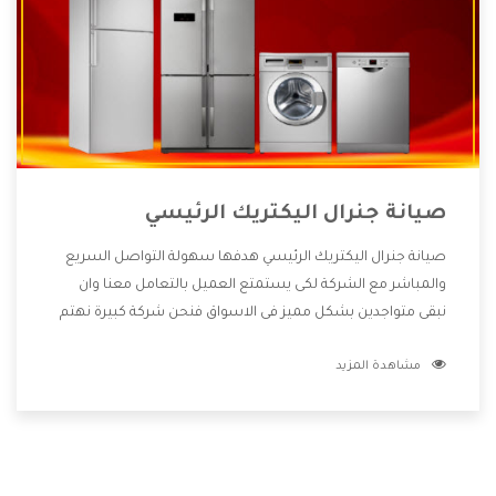
صيانة جنرال اليكتريك الرئيسي
صيانة جنرال اليكتريك الرئيسي هدفها سهولة التواصل السريع
والمباشر مع الشركة لكى يستمتع العميل بالتعامل معنا وان
نبقى متواجدين بشكل مميز فى الاسواق فنحن شركة كبيرة نهتم
بكل التفاصيل المهمة للعميل وان يستمتع بالخدمات التى تنفرد
مشاهدة المزيد
الشركة بها والتى تكون منها خدمة الصيانة التى تكون من أهم
الخدمات التى يرغب بها العميل لأنها تحافظ على كفاءة المنتج
كما أن شركة جنرال اليكتريك تقدم لنا جميع الأجهزة التى نبحث
عنها وأقوى الأسعار التى تكون مناسبة لكثير من العملاء