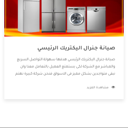
صيانة جنرال اليكتريك الرئيسي
صيانة جنرال اليكتريك الرئيسي هدفها سهولة التواصل السريع
والمباشر مع الشركة لكى يستمتع العميل بالتعامل معنا وان
نبقى متواجدين بشكل مميز فى الاسواق فنحن شركة كبيرة نهتم
بكل التفاصيل المهمة للعميل وان يستمتع بالخدمات التى تنفرد
مشاهدة المزيد
الشركة بها والتى تكون منها خدمة الصيانة التى تكون من أهم
الخدمات التى يرغب بها العميل لأنها تحافظ على كفاءة المنتج
كما أن شركة جنرال اليكتريك تقدم لنا جميع الأجهزة التى نبحث
عنها وأقوى الأسعار التى تكون مناسبة لكثير من العملاء