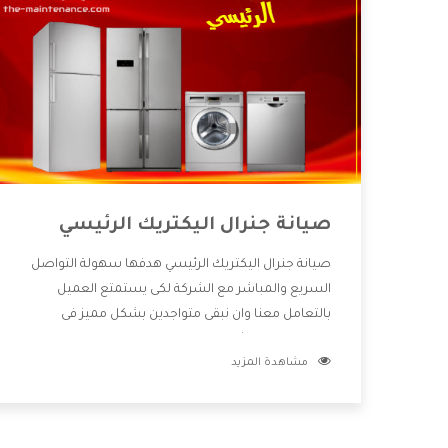
صيانة جنرال اليكتريك الرئيسي
صيانة جنرال اليكتريك الرئيسي هدفها سهولة التواصل
السريع والمباشر مع الشركة لكى يستمتع العميل
بالتعامل معنا وان نبقى متواجدين بشكل مميز فى
الاسواق فنحن شركة كبيرة نهتم بكل التفاصيل المهمة
مشاهدة المزيد
للعميل وان يستمتع بالخدمات التى تنفرد الشركة بها
والتى تكون منها خدمة الصيانة التى تكون من أهم
الخدمات التى يرغب بها العميل لأنها تحافظ على كفاءة
المنتج كما أن شركة جنرال اليكتريك تقدم لنا جميع