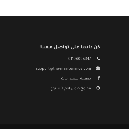
كن دائما على تواصل معنا!
01108098347
support@the-maintenance.com
صفحة الفيس بوك
مفتوح طوال ايام الأسبوع