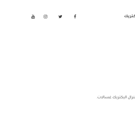
كتريك
رال اليكتريك غسالات.