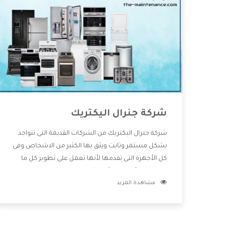
شركة جنرال اليكتريك
شركة جنرال اليكتريك من الشركات القديمة التى تتواجد
بشكل مستمر وثابت ويثق بها الكثير من الاشخاص وفى
كل الأجهزة التى تقدمها لأنها تعمل على تطوير كل ما
يتوافر فى الأسواق ولأنها شركة معروفة تهتم جدا بتوفير
مشاهدة المزيد
أفضل خدمات ما بعد البيع مع المنتجات وتقدم للعملاء
أقوى العروض والخصومات التى تسهل على المستهلك
الاستمتاع بشراء جميع ما نقدمه لكم معنا هتجد كل ما
هو جديد وأفضل