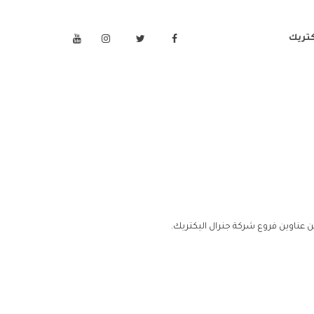
كتريك
 عناوين فروع شركة جنرال اليكتريك.