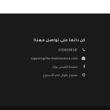
كن دائما على تواصل معنا!
01108098347
support@the-maintenance.com
صفحة الفيس بوك
مفتوح طوال ايام الأسبوع