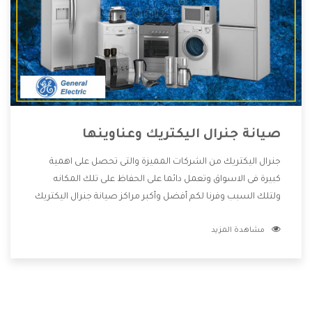
صيانة جنرال اليكتريك وعناوينها
جنرال اليكتريك من الشركات المميزة والتى تحصل على اهمية
كبيرة فى الاسواق وتعمل دائما على الحفاظ على تلك المكانه
ولتلك السبب وفرنا لكم أفضل وأكبر مراكز صيانة جنرال اليكتريك
وعناوينها حتى يكون قريب من كل العملاء ويستطيع القيام
مشاهدة المزيد
بتصليح جميع المنتجات دون اى ازعاج كما أننا نهتم بكل ما يحتاجه
المستهلك لكى نحافظ على ثقتهم بنا ،وهتستمتع بأقوى
العروض والخدمات ما بعد البيع التى ترضى العميل