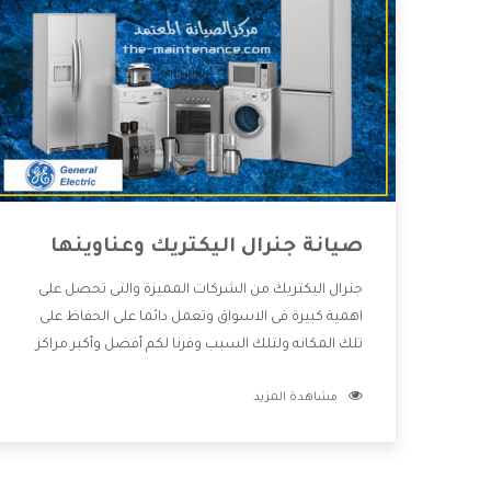
صيانة جنرال اليكتريك وعناوينها
جنرال اليكتريك من الشركات المميزة والتى تحصل على
اهمية كبيرة فى الاسواق وتعمل دائما على الحفاظ على
تلك المكانه ولتلك السبب وفرنا لكم أفضل وأكبر مراكز
صيانة جنرال اليكتريك وعناوينها حتى يكون قريب من كل
مشاهدة المزيد
العملاء ويستطيع القيام بتصليح جميع المنتجات دون
اى ازعاج كما أننا نهتم بكل ما يحتاجه المستهلك لكى
نحافظ على ثقتهم بنا ،وهتستمتع بأقوى العروض
والخدمات ما بعد البيع التى ترضى العميل