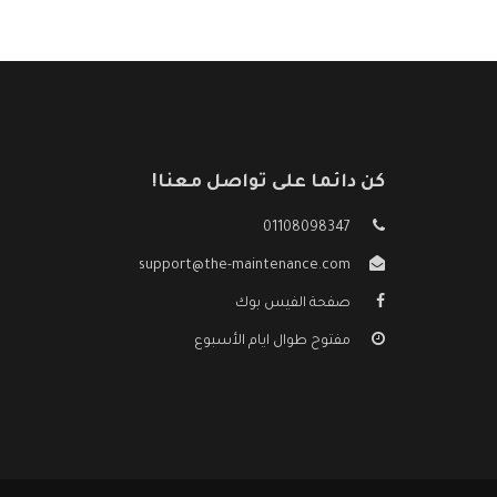
كن دائما على تواصل معنا!
01108098347
support@the-maintenance.com
صفحة الفيس بوك
مفتوح طوال ايام الأسبوع