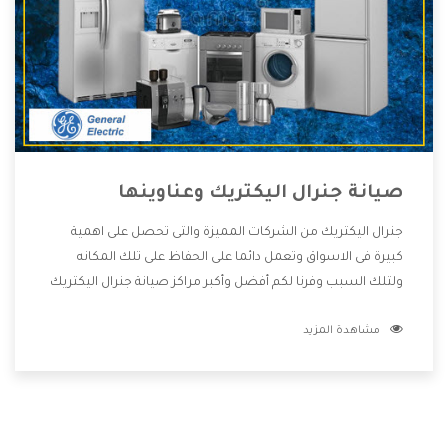
صيانة جنرال اليكتريك وعناوينها
جنرال اليكتريك من الشركات المميزة والتى تحصل على اهمية
كبيرة فى الاسواق وتعمل دائما على الحفاظ على تلك المكانه
ولتلك السبب وفرنا لكم أفضل وأكبر مراكز صيانة جنرال اليكتريك
وعناوينها حتى يكون قريب من كل العملاء ويستطيع القيام
مشاهدة المزيد
بتصليح جميع المنتجات دون اى ازعاج كما أننا نهتم بكل ما يحتاجه
المستهلك لكى نحافظ على ثقتهم بنا ،وهتستمتع بأقوى
العروض والخدمات ما بعد البيع التى ترضى العميل