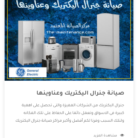
صيانة جنرال اليكتريك وعناوينها
جنرال اليكتريك من الشركات المميزة والتى تحصل على اهمية
كبيرة فى الاسواق وتعمل دائما على الحفاظ على تلك المكانه
ولتلك السبب وفرنا لكم أفضل وأكبر مراكز صيانة جنرال اليكتريك
وعناوينها حتى يكون قريب من كل العملاء ويستطيع القيام
مشاهدة المزيد
بتصليح جميع المنتجات دون اى ازعاج كما أننا نهتم بكل ما يحتاجه