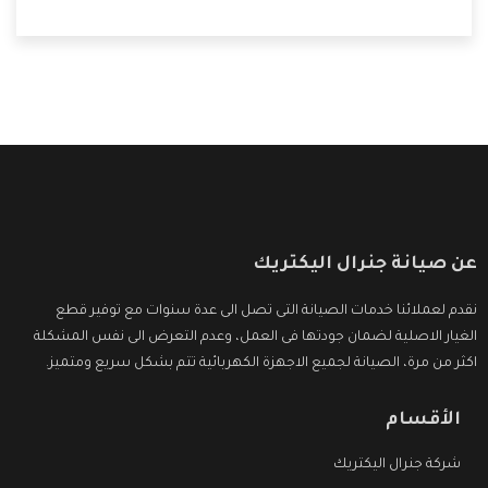
المستهلك لكى نحافظ على ثقتهم بنا ،وهتستمتع بأقوى
العروض والخدمات ما بعد البيع التى ترضى العميل
عن صيانة جنرال اليكتريك
نقدم لعملائنا خدمات الصيانة التى تصل الى عدة سنوات مع توفير قطع
الغيار الاصلية لضمان جودتها فى العمل، وعدم التعرض الى نفس المشكلة
اكثر من مرة، الصيانة لجميع الاجهزة الكهربائية تتم بشكل سريع ومتميز.
الأقسام
شركة جنرال اليكتريك