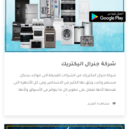
شركة جنرال اليكتريك
شركة جنرال اليكتريك من الشركات القديمة التى تتواجد بشكل
مستمر وثابت ويثق بها الكثير من الاشخاص وفى كل الأجهزة التى
تقدمها لأنها تعمل على تطوير كل ما يتوافر فى الأسواق ولأنها
شركة معروفة تهتم جدا بتوفير أفضل خدمات ما بعد البيع مع
مشاهدة المزيد
المنتجات وتقدم للعملاء أقوى العروض والخصومات التى تسهل
على المستهلك الاستمتاع بشراء جميع ما نقدمه لكم معنا هتجد
كل ما هو جديد وأفضل