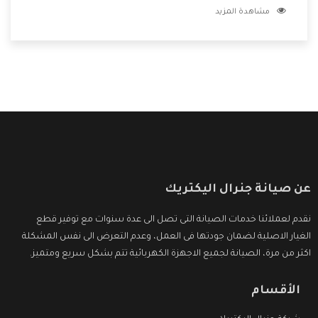
مشاهدة المزيد
بتصليح جميع المنتجات دون اى ازعاج كما أننا نهتم بكل ما يحتاجه
المستهلك لكى نحافظ على ثقتهم بنا ،وهتستمتع بأقوى
العروض والخدمات ما بعد البيع التى ترضى العميل
عن صيانة جنرال اليكتريك
نقدم لعملائنا خدمات الصيانة التى تصل الى عدة سنوات مع توفير قطع
الغيار الاصلية لضمان جودتها فى العمل، وعدم التعرض الى نفس المشكلة
اكثر من مرة، الصيانة لجميع الاجهزة الكهربائية تتم بشكل سريع ومتميز.
الأقسام