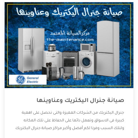
صيانة جنرال اليكتريك وعناوينها
جنرال اليكتريك من الشركات المميزة والتى تحصل على اهمية
كبيرة فى الاسواق وتعمل دائما على الحفاظ على تلك المكانه
ولتلك السبب وفرنا لكم أفضل وأكبر مراكز صيانة جنرال اليكتريك
وعناوينها حتى يكون قريب من كل العملاء ويستطيع القيام