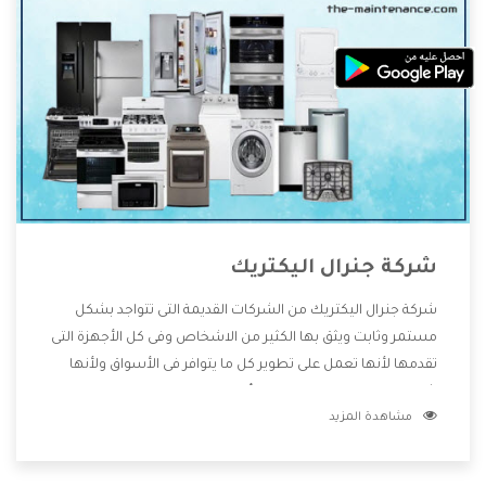
شركة جنرال اليكتريك
شركة جنرال اليكتريك من الشركات القديمة التى تتواجد بشكل
مستمر وثابت ويثق بها الكثير من الاشخاص وفى كل الأجهزة التى
تقدمها لأنها تعمل على تطوير كل ما يتوافر فى الأسواق ولأنها
شركة معروفة تهتم جدا بتوفير أفضل خدمات ما بعد البيع مع
مشاهدة المزيد
المنتجات وتقدم للعملاء أقوى العروض والخصومات التى تسهل
على المستهلك الاستمتاع بشراء جميع ما نقدمه لكم معنا هتجد
كل ما هو جديد وأفضل