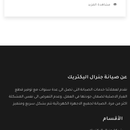
مشاهدة المزيد
بتصليح جميع المنتجات دون اى ازعاج كما أننا نهتم بكل ما يحتاجه
المستهلك لكى نحافظ على ثقتهم بنا ،وهتستمتع بأقوى
العروض والخدمات ما بعد البيع التى ترضى العميل
عن صيانة جنرال اليكتريك
نقدم لعملائنا خدمات الصيانة التى تصل الى عدة سنوات مع توفير قطع
الغيار الاصلية لضمان جودتها فى العمل، وعدم التعرض الى نفس المشكلة
اكثر من مرة، الصيانة لجميع الاجهزة الكهربائية تتم بشكل سريع ومتميز.
الأقسام