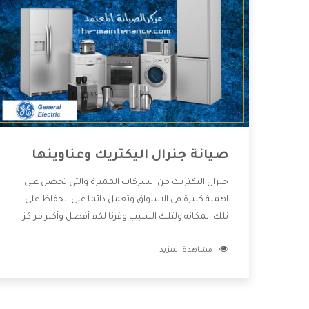
صيانة جنرال اليكتريك وعناوينها
جنرال اليكتريك من الشركات المميزة والتى تحصل على
اهمية كبيرة فى الاسواق وتعمل دائما على الحفاظ على
تلك المكانه ولتلك السبب وفرنا لكم أفضل وأكبر مراكز
صيانة جنرال اليكتريك وعناوينها حتى يكون قريب من كل
مشاهدة المزيد
العملاء ويستطيع القيام بتصليح جميع المنتجات دون
اى ازعاج كما أننا نهتم بكل ما يحتاجه المستهلك لكى
نحافظ على ثقتهم بنا ،وهتستمتع بأقوى العروض
والخدمات ما بعد البيع التى ترضى العميل