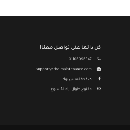
كن دائما على تواصل معنا!
01108098347
support@the-maintenance.com
صفحة الفيس بوك
مفتوح طوال ايام الأسبوع