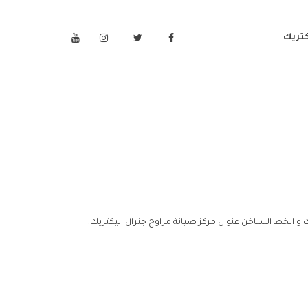
كتريك
 و الخط الساخن عنوان مركز صيانة مراوح جنرال اليكتريك.