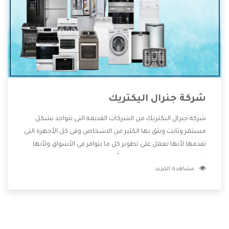
شركة جنرال اليكتريك
شركة جنرال اليكتريك من الشركات القديمة التى تتواجد بشكل
مستمر وثابت ويثق بها الكثير من الاشخاص وفى كل الأجهزة التى
تقدمها لأنها تعمل على تطوير كل ما يتوافر فى الأسواق ولأنها
شركة معروفة تهتم جدا بتوفير أفضل خدمات ما بعد البيع مع
مشاهدة المزيد
المنتجات وتقدم للعملاء أقوى العروض والخصومات التى تسهل
على المستهلك الاستمتاع بشراء جميع ما نقدمه لكم معنا هتجد
كل ما هو جديد وأفضل