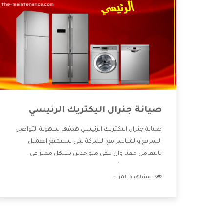
صيانة جنرال اليكتريك الرئيسي
صيانة جنرال اليكتريك الرئيسي هدفها سهولة التواصل
السريع والمباشر مع الشركة لكى يستمتع العميل
بالتعامل معنا وان نبقى متواجدين بشكل مميز فى
الاسواق فنحن شركة كبيرة نهتم بكل التفاصيل المهمة
مشاهدة المزيد
للعميل وان يستمتع بالخدمات التى تنفرد الشركة بها
والتى تكون منها خدمة الصيانة التى تكون من أهم
الخدمات التى يرغب بها العميل لأنها تحافظ على كفاءة
المنتج كما أن شركة جنرال اليكتريك تقدم لنا جميع