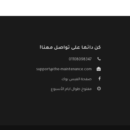
كن دائما على تواصل معنا!
01108098347
support@the-maintenance.com
صفحة الفيس بوك
مفتوح طوال ايام الأسبوع