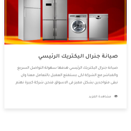
صيانة جنرال اليكتريك الرئيسي
صيانة جنرال اليكتريك الرئيسي هدفها سهولة التواصل السريع
والمباشر مع الشركة لكى يستمتع العميل بالتعامل معنا وان
نبقى متواجدين بشكل مميز فى الاسواق فنحن شركة كبيرة نهتم
بكل التفاصيل المهمة للعميل وان يستمتع بالخدمات التى تنفرد
مشاهدة المزيد
الشركة بها والتى تكون منها خدمة الصيانة التى تكون من أهم
الخدمات التى يرغب بها العميل لأنها تحافظ على كفاءة المنتج
كما أن شركة جنرال اليكتريك تقدم لنا جميع الأجهزة التى نبحث
عنها وأقوى الأسعار التى تكون مناسبة لكثير من العملاء