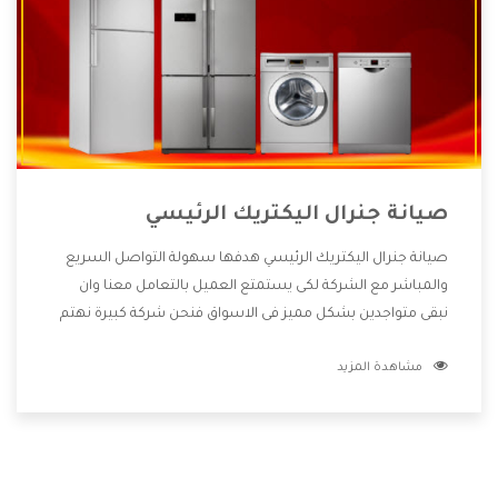
صيانة جنرال اليكتريك الرئيسي
صيانة جنرال اليكتريك الرئيسي هدفها سهولة التواصل السريع
والمباشر مع الشركة لكى يستمتع العميل بالتعامل معنا وان
نبقى متواجدين بشكل مميز فى الاسواق فنحن شركة كبيرة نهتم
بكل التفاصيل المهمة للعميل وان يستمتع بالخدمات التى تنفرد
مشاهدة المزيد
الشركة بها والتى تكون منها خدمة الصيانة التى تكون من أهم
الخدمات التى يرغب بها العميل لأنها تحافظ على كفاءة المنتج
كما أن شركة جنرال اليكتريك تقدم لنا جميع الأجهزة التى نبحث
عنها وأقوى الأسعار التى تكون مناسبة لكثير من العملاء